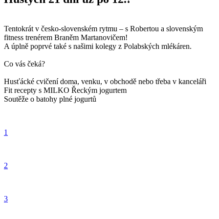
Tentokrát v česko-slovenském rytmu – s Robertou a slovenským
fitness trenérem Braněm Martanovičem!
A úplně poprvé také s našimi kolegy z Polabských mlékáren.
Co vás čeká?
Husťácké cvičení doma, venku, v obchodě nebo třeba v kanceláři
Fit recepty s MILKO Řeckým jogurtem
Soutěže o batohy plné jogurtů
1
2
3