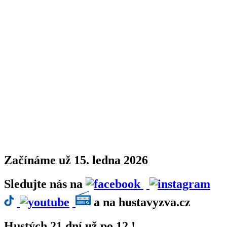
Začínáme
už 15. ledna
2026
Sledujte nás
na
a na hustavyzva.cz
Hustých 21 dní už po 12.!