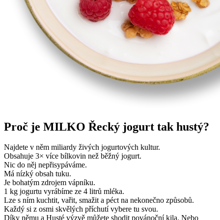
Proč je MILKO Řecký jogurt tak hustý?
Najdete v něm miliardy živých jogurtových kultur.
Obsahuje 3× více bílkovin než běžný jogurt.
Nic do něj nepřisypáváme.
Má nízký obsah tuku.
Je bohatým zdrojem vápníku.
1 kg jogurtu vyrábíme ze 4 litrů mléka.
Lze s ním kuchtit, vařit, smažit a péct na nekonečno způsobů.
Každý si z osmi skvělých příchutí vybere tu svou.
Díky němu a Husté výzvě můžete shodit povánoční kila. Nebo